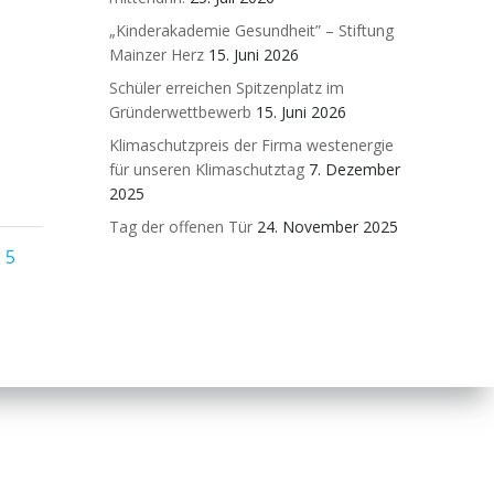
„Kinderakademie Gesundheit” – Stiftung
Mainzer Herz
15. Juni 2026
Schüler erreichen Spitzenplatz im
Gründerwettbewerb
15. Juni 2026
Klimaschutzpreis der Firma westenergie
für unseren Klimaschutztag
7. Dezember
2025
Tag der offenen Tür
24. November 2025
s
ge
Page
5
on
gation