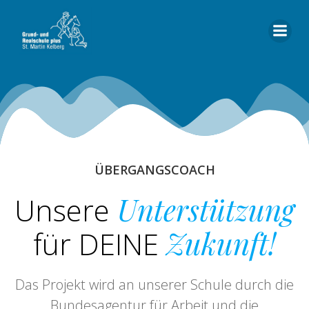
Zum
Inhalt
springen
ÜBERGANGSCOACH
Unsere
Unterstützung
für DEINE
Zukunft!
Das Projekt wird an unserer Schule durch die
Bundesagentur für Arbeit und die