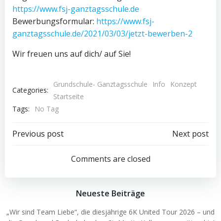
https://www.fsj-ganztagsschule.de
Bewerbungsformular:
https://www.fsj-
ganztagsschule.de/2021/03/03/jetzt-bewerben-2
Wir freuen uns auf dich/ auf Sie!
Grundschule- Ganztagsschule
Info
Konzept
Categories:
Startseite
Tags:
No Tag
Post
Post
Previous post
Next post
navigation
navigation
Comments are closed
Neueste Beiträge
„Wir sind Team Liebe“, die diesjährige 6K United Tour 2026 – und