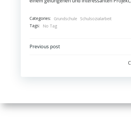
einem gelungenen und interessanten Projekt, 
Categories:
Grundschule
Schulsozialarbeit
Tags:
No Tag
Post
Previous post
navigation
C