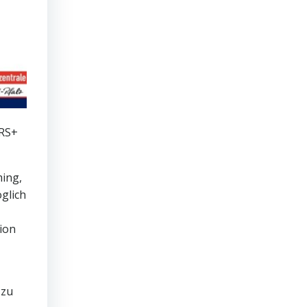
GRS+
ming,
glich
ion
 zu